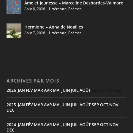
Âme et Jeunesse – Marceline Desbordes-Valmore
Août 8, 2026
|
Littérature
,
Poèmes
Hermione – Anna de Noailles
Août 7, 2026
|
Littérature
,
Poèmes
ARCHIVES PAR MOIS
2026
JAN
FÉV
MAR
AVR
MAI
JUIN
JUIL
AOÛT
:
SEP
OCT
NOV
DÉC
2025
JAN
FÉV
MAR
AVR
MAI
JUIN
JUIL
AOÛT
SEP
OCT
NOV
:
DÉC
2024
JAN
FÉV
MAR
AVR
MAI
JUIN
JUIL
AOÛT
SEP
OCT
NOV
:
DÉC