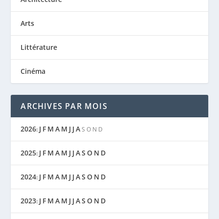
Arts
Littérature
Cinéma
ARCHIVES PAR MOIS
2026
J
F
M
A
M
J
J
A
:
S
O
N
D
2025
J
F
M
A
M
J
J
A
S
O
N
D
:
2024
J
F
M
A
M
J
J
A
S
O
N
D
:
2023
J
F
M
A
M
J
J
A
S
O
N
D
: