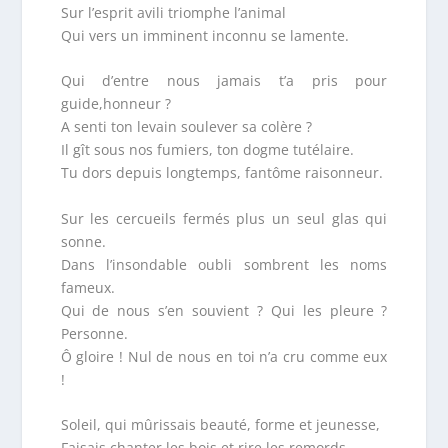
Sur l’esprit avili triomphe l’animal
Qui vers un imminent inconnu se lamente.
Qui d’entre nous jamais t’a pris pour
guide,honneur ?
A senti ton levain soulever sa colère ?
Il gît sous nos fumiers, ton dogme tutélaire.
Tu dors depuis longtemps, fantôme raisonneur.
Sur les cercueils fermés plus un seul glas qui
sonne.
Dans l’insondable oubli sombrent les noms
fameux.
Qui de nous s’en souvient ? Qui les pleure ?
Personne.
Ô gloire ! Nul de nous en toi n’a cru comme eux
!
Soleil, qui mûrissais beauté, forme et jeunesse,
Faisais chanter les bois et rire les remords,