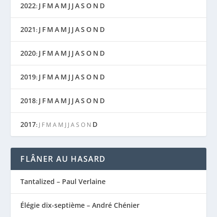
2022
J
F
M
A
M
J
J
A
S
O
N
D
:
2021
J
F
M
A
M
J
J
A
S
O
N
D
:
2020
J
F
M
A
M
J
J
A
S
O
N
D
:
2019
J
F
M
A
M
J
J
A
S
O
N
D
:
2018
J
F
M
A
M
J
J
A
S
O
N
D
:
2017
D
:
J
F
M
A
M
J
J
A
S
O
N
FLÂNER AU HASARD
Tantalized – Paul Verlaine
Élégie dix-septième – André Chénier