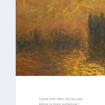
Laisse-moi voler sur tes pas,
Retire ta main enfantine !