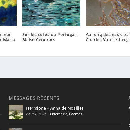
n mur
Sur les côtes du Portugal –
Au long des eaux pâl
er Maria
Blaise Cendrars
Charles Van Lerberg
MESSAGES RÉCENTS
Hermione – Anna de Noailles
Août 7, 2026
|
Littérature
,
Poèmes