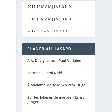
2019
J
F
M
A
M
J
J
A
S
O
N
D
:
2018
J
F
M
A
M
J
J
A
S
O
N
D
:
2017
D
:
J
F
M
A
M
J
J
A
S
O
N
FLÂNER AU HASARD
À A. Duvigneaux – Paul Verlaine
Batman – Rémi Noël
À Madame Marie M. – Victor Hugo
Sur les falaises de marbre – Ernst
Jünger