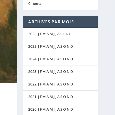
Cinéma
ARCHIVES PAR MOIS
2026
J
F
M
A
M
J
J
A
:
S
O
N
D
2025
J
F
M
A
M
J
J
A
S
O
N
D
:
2024
J
F
M
A
M
J
J
A
S
O
N
D
:
2023
J
F
M
A
M
J
J
A
S
O
N
D
:
2022
J
F
M
A
M
J
J
A
S
O
N
D
:
2021
J
F
M
A
M
J
J
A
S
O
N
D
:
2020
J
F
M
A
M
J
J
A
S
O
N
D
: