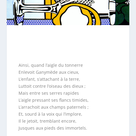
Ainsi, quand l’aigle du tonnerre
Enlevoit Ganymède aux cieux,
L’enfant, s’attachant à la terre,
Luttoit contre l’oiseau des dieux ;
Mais entre ses serres rapides
L’aigle pressant ses flancs timides,
L’arrachoit aux champs paternels ;
Et, sourd à la voix qui l’implore,
Il le jetoit, tremblant encore,
Jusques aux pieds des immortels.