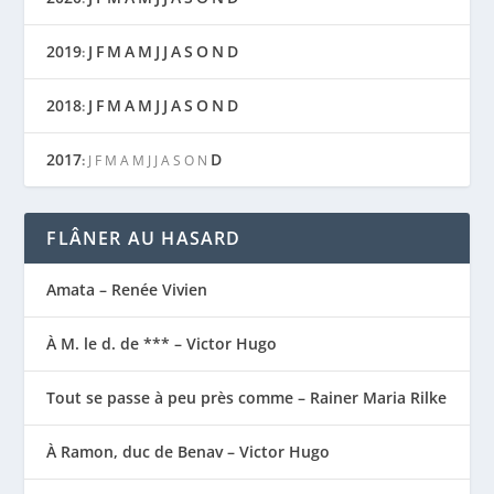
2019
J
F
M
A
M
J
J
A
S
O
N
D
:
2018
J
F
M
A
M
J
J
A
S
O
N
D
:
2017
D
:
J
F
M
A
M
J
J
A
S
O
N
FLÂNER AU HASARD
Amata – Renée Vivien
À M. le d. de *** – Victor Hugo
Tout se passe à peu près comme – Rainer Maria Rilke
À Ramon, duc de Benav – Victor Hugo