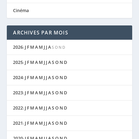
Cinéma
ARCHIVES PAR MOIS
2026
J
F
M
A
M
J
J
A
:
S
O
N
D
2025
J
F
M
A
M
J
J
A
S
O
N
D
:
2024
J
F
M
A
M
J
J
A
S
O
N
D
:
2023
J
F
M
A
M
J
J
A
S
O
N
D
:
2022
J
F
M
A
M
J
J
A
S
O
N
D
:
2021
J
F
M
A
M
J
J
A
S
O
N
D
:
2020
J
F
M
A
M
J
J
A
S
O
N
D
: