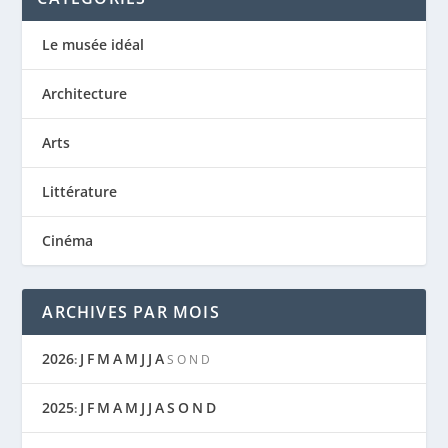
Le musée idéal
Architecture
Arts
Littérature
Cinéma
ARCHIVES PAR MOIS
2026
J
F
M
A
M
J
J
A
:
S
O
N
D
2025
J
F
M
A
M
J
J
A
S
O
N
D
: