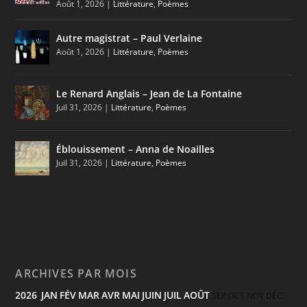
Août 1, 2026
|
Littérature
,
Poèmes
Autre magistrat – Paul Verlaine
Août 1, 2026
|
Littérature
,
Poèmes
Le Renard Anglais – Jean de La Fontaine
Juil 31, 2026
|
Littérature
,
Poèmes
Éblouissement – Anna de Noailles
Juil 31, 2026
|
Littérature
,
Poèmes
ARCHIVES PAR MOIS
2026
JAN
FÉV
MAR
AVR
MAI
JUIN
JUIL
AOÛT
:
SEP
OCT
NOV
DÉC