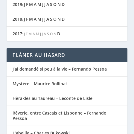
2019
J
F
M
A
M
J
J
A
S
O
N
D
:
2018
J
F
M
A
M
J
J
A
S
O
N
D
:
2017
D
:
J
F
M
A
M
J
J
A
S
O
N
FLÂNER AU HASARD
J’ai demandé si peu à la vie – Fernando Pessoa
Mystère – Maurice Rollinat
Hèraklès au Taureau – Leconte de Lisle
Rêverie, entre Cascais et Lisbonne – Fernando
Pessoa
L’abeille – Charles Bukowski