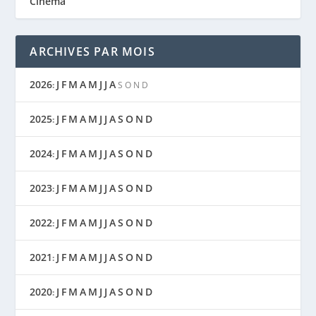
Cinéma
ARCHIVES PAR MOIS
2026
J
F
M
A
M
J
J
A
:
S
O
N
D
2025
J
F
M
A
M
J
J
A
S
O
N
D
:
2024
J
F
M
A
M
J
J
A
S
O
N
D
:
2023
J
F
M
A
M
J
J
A
S
O
N
D
:
2022
J
F
M
A
M
J
J
A
S
O
N
D
:
2021
J
F
M
A
M
J
J
A
S
O
N
D
:
2020
J
F
M
A
M
J
J
A
S
O
N
D
: