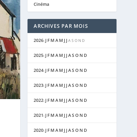
Cinéma
ARCHIVES PAR MOIS
2026
J
F
M
A
M
J
J
:
A
S
O
N
D
2025
J
F
M
A
M
J
J
A
S
O
N
D
:
2024
J
F
M
A
M
J
J
A
S
O
N
D
:
2023
J
F
M
A
M
J
J
A
S
O
N
D
:
2022
J
F
M
A
M
J
J
A
S
O
N
D
:
2021
J
F
M
A
M
J
J
A
S
O
N
D
:
2020
J
F
M
A
M
J
J
A
S
O
N
D
: