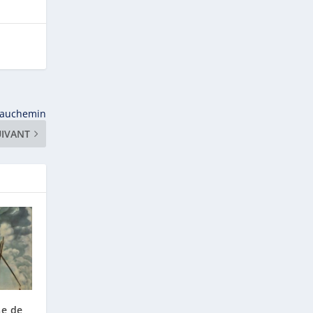
Beauchemin
UIVANT
se de