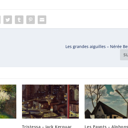
Les grandes aiguilles – Nérée 
S
Tristessa – Jack Kerouac
Les Pavots – Alphon