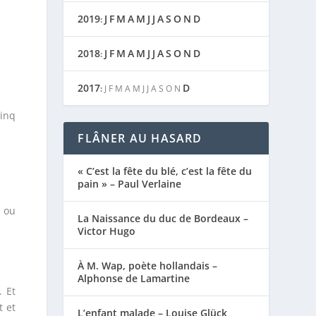
2019
J
F
M
A
M
J
J
A
S
O
N
D
:
2018
J
F
M
A
M
J
J
A
S
O
N
D
:
2017
D
:
J
F
M
A
M
J
J
A
S
O
N
cinq
FLÂNER AU HASARD
« C’est la fête du blé, c’est la fête du
pain » – Paul Verlaine
r ou
La Naissance du duc de Bordeaux –
Victor Hugo
À M. Wap, poète hollandais –
Alphonse de Lamartine
. Et
t et
L’enfant malade – Louise Glück