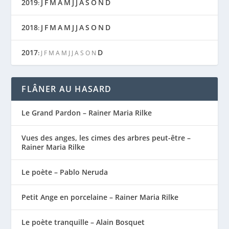
2019
J
F
M
A
M
J
J
A
S
O
N
D
:
2018
J
F
M
A
M
J
J
A
S
O
N
D
:
2017
D
:
J
F
M
A
M
J
J
A
S
O
N
FLÂNER AU HASARD
Le Grand Pardon – Rainer Maria Rilke
Vues des anges, les cimes des arbres peut-être –
Rainer Maria Rilke
Le poète – Pablo Neruda
Petit Ange en porcelaine – Rainer Maria Rilke
Le poète tranquille – Alain Bosquet