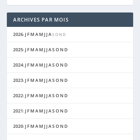
ARCHIVES PAR MOIS
2026
J
F
M
A
M
J
J
A
:
S
O
N
D
2025
J
F
M
A
M
J
J
A
S
O
N
D
:
2024
J
F
M
A
M
J
J
A
S
O
N
D
:
2023
J
F
M
A
M
J
J
A
S
O
N
D
:
2022
J
F
M
A
M
J
J
A
S
O
N
D
:
2021
J
F
M
A
M
J
J
A
S
O
N
D
:
2020
J
F
M
A
M
J
J
A
S
O
N
D
: