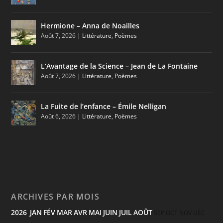
Hermione – Anna de Noailles
Août 7, 2026
|
Littérature
,
Poèmes
L’Avantage de la Science – Jean de La Fontaine
Août 7, 2026
|
Littérature
,
Poèmes
La Fuite de l’enfance – Émile Nelligan
Août 6, 2026
|
Littérature
,
Poèmes
ARCHIVES PAR MOIS
2026
JAN
FÉV
MAR
AVR
MAI
JUIN
JUIL
AOÛT
:
SEP
OCT
NOV
DÉC