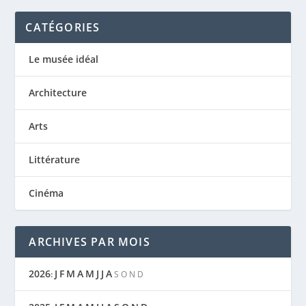
CATÉGORIES
Le musée idéal
Architecture
Arts
Littérature
Cinéma
ARCHIVES PAR MOIS
2026
J
F
M
A
M
J
J
A
:
S
O
N
D