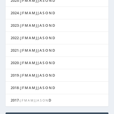
2025
J
F
M
A
M
J
J
A
S
O
N
D
:
2024
J
F
M
A
M
J
J
A
S
O
N
D
:
2023
J
F
M
A
M
J
J
A
S
O
N
D
:
2022
J
F
M
A
M
J
J
A
S
O
N
D
:
2021
J
F
M
A
M
J
J
A
S
O
N
D
:
2020
J
F
M
A
M
J
J
A
S
O
N
D
:
2019
J
F
M
A
M
J
J
A
S
O
N
D
:
2018
J
F
M
A
M
J
J
A
S
O
N
D
:
2017
D
:
J
F
M
A
M
J
J
A
S
O
N