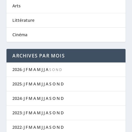
Arts
Littérature
Cinéma
ARCHIVES PAR MOIS
2026
J
F
M
A
M
J
J
A
:
S
O
N
D
2025
J
F
M
A
M
J
J
A
S
O
N
D
:
2024
J
F
M
A
M
J
J
A
S
O
N
D
:
2023
J
F
M
A
M
J
J
A
S
O
N
D
:
2022
J
F
M
A
M
J
J
A
S
O
N
D
: