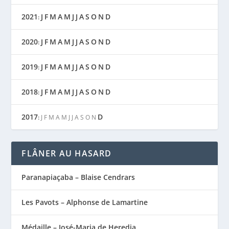
2021
J
F
M
A
M
J
J
A
S
O
N
D
:
2020
J
F
M
A
M
J
J
A
S
O
N
D
:
2019
J
F
M
A
M
J
J
A
S
O
N
D
:
2018
J
F
M
A
M
J
J
A
S
O
N
D
:
2017
D
:
J
F
M
A
M
J
J
A
S
O
N
FLÂNER AU HASARD
Paranapiaçaba – Blaise Cendrars
Les Pavots – Alphonse de Lamartine
Médaille – José-Maria de Heredia