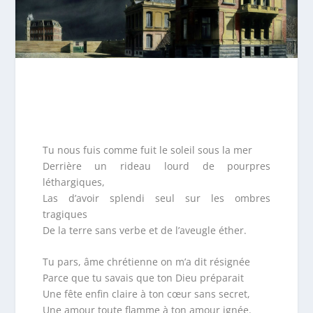
Tu nous fuis comme fuit le soleil sous la mer
Derrière un rideau lourd de pourpres
léthargiques,
Las d’avoir splendi seul sur les ombres
tragiques
De la terre sans verbe et de l’aveugle éther.
Tu pars, âme chrétienne on m’a dit résignée
Parce que tu savais que ton Dieu préparait
Une fête enfin claire à ton cœur sans secret,
Une amour toute flamme à ton amour ignée.