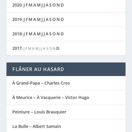
2020
J
F
M
A
M
J
J
A
S
O
N
D
:
2019
J
F
M
A
M
J
J
A
S
O
N
D
:
2018
J
F
M
A
M
J
J
A
S
O
N
D
:
2017
D
:
J
F
M
A
M
J
J
A
S
O
N
FLÂNER AU HASARD
À Grand-Papa – Charles Cros
À Meurice – À Vacquerie – Victor Hugo
Peinture – Louis Brauquier
La Bulle – Albert Samain