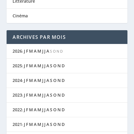
Littérature
Cinéma
ARCHIVES PAR MOIS
2026
J
F
M
A
M
J
J
A
:
S
O
N
D
2025
J
F
M
A
M
J
J
A
S
O
N
D
:
2024
J
F
M
A
M
J
J
A
S
O
N
D
:
2023
J
F
M
A
M
J
J
A
S
O
N
D
:
2022
J
F
M
A
M
J
J
A
S
O
N
D
:
2021
J
F
M
A
M
J
J
A
S
O
N
D
: