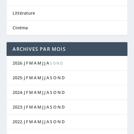
Littérature
Cinéma
ARCHIVES PAR MOIS
2026
J
F
M
A
M
J
J
A
:
S
O
N
D
2025
J
F
M
A
M
J
J
A
S
O
N
D
:
2024
J
F
M
A
M
J
J
A
S
O
N
D
:
2023
J
F
M
A
M
J
J
A
S
O
N
D
:
2022
J
F
M
A
M
J
J
A
S
O
N
D
: