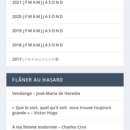
2021
J
F
M
A
M
J
J
A
S
O
N
D
:
2020
J
F
M
A
M
J
J
A
S
O
N
D
:
2019
J
F
M
A
M
J
J
A
S
O
N
D
:
2018
J
F
M
A
M
J
J
A
S
O
N
D
:
2017
D
:
J
F
M
A
M
J
J
A
S
O
N
FLÂNER AU HASARD
Vendange – José-Maria de Heredia
« Que le sort, quel qu’il soit, vous trouve toujours
grande » – Victor Hugo
À ma femme endormie – Charles Cros