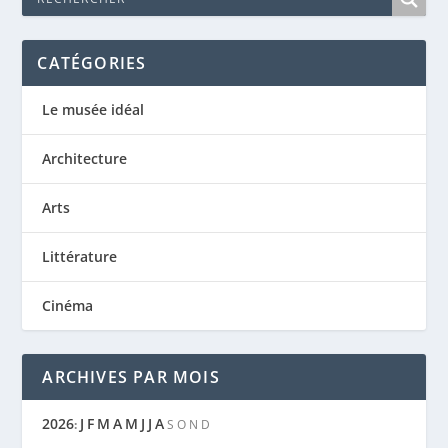
CATÉGORIES
Le musée idéal
Architecture
Arts
Littérature
Cinéma
ARCHIVES PAR MOIS
2026
J
F
M
A
M
J
J
A
:
S
O
N
D