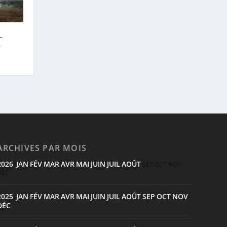
–
e
ARCHIVES PAR MOIS
2026
JAN
FÉV
MAR
AVR
MAI
JUIN
JUIL
AOÛT
:
SEP
OCT
NOV
DÉC
2025
JAN
FÉV
MAR
AVR
MAI
JUIN
JUIL
AOÛT
SEP
OCT
NOV
:
DÉC