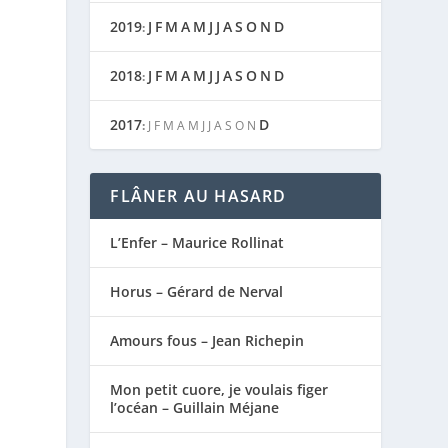
2019
J
F
M
A
M
J
J
A
S
O
N
D
:
2018
J
F
M
A
M
J
J
A
S
O
N
D
:
2017
D
:
J
F
M
A
M
J
J
A
S
O
N
FLÂNER AU HASARD
L’Enfer – Maurice Rollinat
Horus – Gérard de Nerval
Amours fous – Jean Richepin
Mon petit cuore, je voulais figer
l’océan – Guillain Méjane