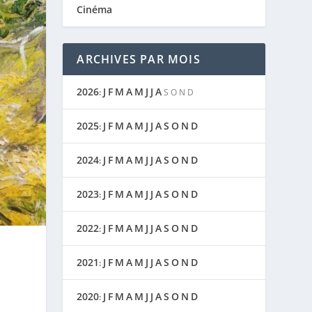
Cinéma
ARCHIVES PAR MOIS
2026
J
F
M
A
M
J
J
A
:
S
O
N
D
2025
J
F
M
A
M
J
J
A
S
O
N
D
:
2024
J
F
M
A
M
J
J
A
S
O
N
D
:
2023
J
F
M
A
M
J
J
A
S
O
N
D
:
2022
J
F
M
A
M
J
J
A
S
O
N
D
:
2021
J
F
M
A
M
J
J
A
S
O
N
D
:
2020
J
F
M
A
M
J
J
A
S
O
N
D
: