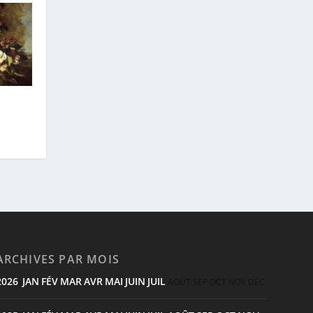
ARCHIVES PAR MOIS
2026
JAN
FÉV
MAR
AVR
MAI
JUIN
JUIL
:
AOÛT
SEP
OCT
NOV
DÉC