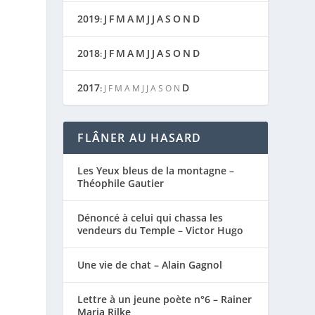
2019
J
F
M
A
M
J
J
A
S
O
N
D
:
2018
J
F
M
A
M
J
J
A
S
O
N
D
:
2017
D
:
J
F
M
A
M
J
J
A
S
O
N
FLÂNER AU HASARD
Les Yeux bleus de la montagne –
Théophile Gautier
Dénoncé à celui qui chassa les
vendeurs du Temple – Victor Hugo
Une vie de chat – Alain Gagnol
Lettre à un jeune poète n°6 – Rainer
Maria Rilke