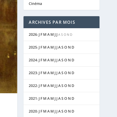
Cinéma
ARCHIVES PAR MOIS
2026
J
F
M
A
M
J
J
:
A
S
O
N
D
2025
J
F
M
A
M
J
J
A
S
O
N
D
:
2024
J
F
M
A
M
J
J
A
S
O
N
D
:
2023
J
F
M
A
M
J
J
A
S
O
N
D
:
2022
J
F
M
A
M
J
J
A
S
O
N
D
:
2021
J
F
M
A
M
J
J
A
S
O
N
D
:
2020
J
F
M
A
M
J
J
A
S
O
N
D
: