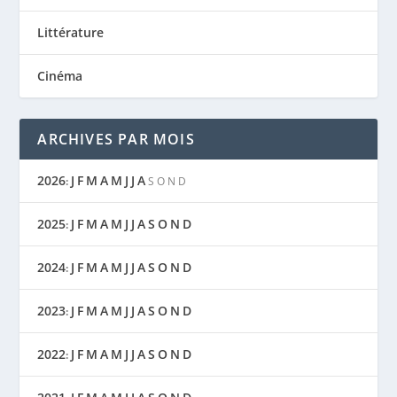
Littérature
Cinéma
ARCHIVES PAR MOIS
2026
J
F
M
A
M
J
J
A
:
S
O
N
D
2025
J
F
M
A
M
J
J
A
S
O
N
D
:
2024
J
F
M
A
M
J
J
A
S
O
N
D
:
2023
J
F
M
A
M
J
J
A
S
O
N
D
:
2022
J
F
M
A
M
J
J
A
S
O
N
D
: