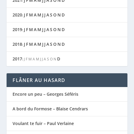
2021
J
F
M
A
M
J
J
A
S
O
N
D
:
2020
J
F
M
A
M
J
J
A
S
O
N
D
:
2019
J
F
M
A
M
J
J
A
S
O
N
D
:
2018
J
F
M
A
M
J
J
A
S
O
N
D
:
2017
D
:
J
F
M
A
M
J
J
A
S
O
N
FLÂNER AU HASARD
Encore un peu – Georges Séféris
A bord du Formose – Blaise Cendrars
Voulant te fuir – Paul Verlaine