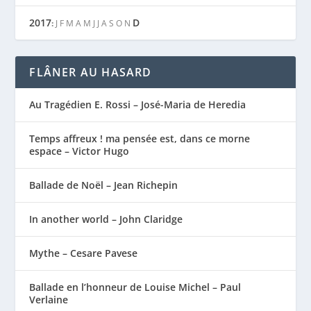
2017
D
:
J
F
M
A
M
J
J
A
S
O
N
FLÂNER AU HASARD
Au Tragédien E. Rossi – José-Maria de Heredia
Temps affreux ! ma pensée est, dans ce morne
espace – Victor Hugo
Ballade de Noël – Jean Richepin
In another world – John Claridge
Mythe – Cesare Pavese
Ballade en l’honneur de Louise Michel – Paul
Verlaine