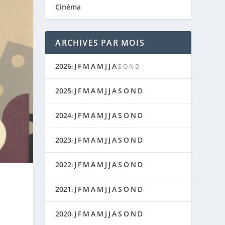
Cinéma
ARCHIVES PAR MOIS
2026
J
F
M
A
M
J
J
A
:
S
O
N
D
2025
J
F
M
A
M
J
J
A
S
O
N
D
:
2024
J
F
M
A
M
J
J
A
S
O
N
D
:
2023
J
F
M
A
M
J
J
A
S
O
N
D
:
2022
J
F
M
A
M
J
J
A
S
O
N
D
:
2021
J
F
M
A
M
J
J
A
S
O
N
D
:
2020
J
F
M
A
M
J
J
A
S
O
N
D
: