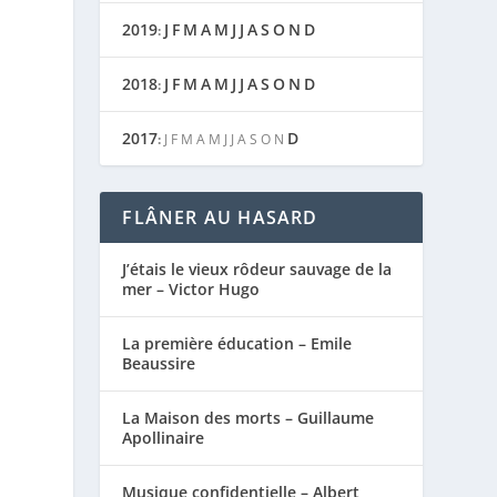
2019
J
F
M
A
M
J
J
A
S
O
N
D
:
2018
J
F
M
A
M
J
J
A
S
O
N
D
:
2017
D
:
J
F
M
A
M
J
J
A
S
O
N
FLÂNER AU HASARD
J’étais le vieux rôdeur sauvage de la
mer – Victor Hugo
La première éducation – Emile
Beaussire
La Maison des morts – Guillaume
Apollinaire
Musique confidentielle – Albert