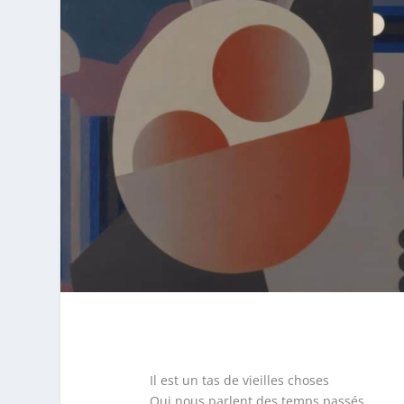
Il est un tas de vieilles choses
Qui nous parlent des temps passés.