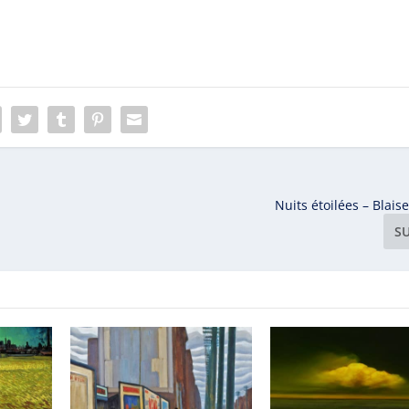
Nuits étoilées – Blais
S