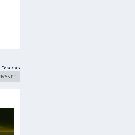
e Cendrars
UIVANT