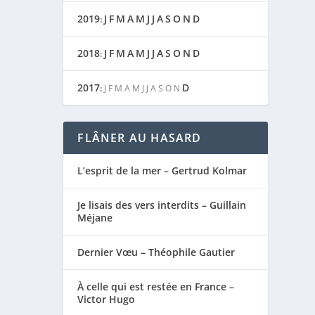
2019
J
F
M
A
M
J
J
A
S
O
N
D
:
2018
J
F
M
A
M
J
J
A
S
O
N
D
:
2017
D
:
J
F
M
A
M
J
J
A
S
O
N
FLÂNER AU HASARD
L’esprit de la mer – Gertrud Kolmar
Je lisais des vers interdits – Guillain
Méjane
Dernier Vœu – Théophile Gautier
À celle qui est restée en France –
Victor Hugo