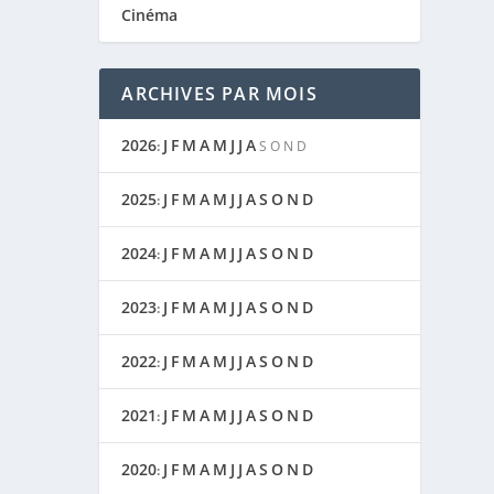
Cinéma
ARCHIVES PAR MOIS
2026
J
F
M
A
M
J
J
A
:
S
O
N
D
2025
J
F
M
A
M
J
J
A
S
O
N
D
:
2024
J
F
M
A
M
J
J
A
S
O
N
D
:
2023
J
F
M
A
M
J
J
A
S
O
N
D
:
2022
J
F
M
A
M
J
J
A
S
O
N
D
:
2021
J
F
M
A
M
J
J
A
S
O
N
D
:
2020
J
F
M
A
M
J
J
A
S
O
N
D
: