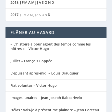
2018
J
F
M
A
M
J
J
A
S
O
N
D
:
2017
D
:
J
F
M
A
M
J
J
A
S
O
N
FLÂNER AU HASARD
« L’histoire a pour égout des temps comme les
nôtres » – Victor Hugo
Juillet – François Coppée
L’épuisant après-midi – Louis Brauquier
Fiat voluntas – Victor Hugo
Images lunaires – Jean-Joseph Rabearivelo
Hélas ! Vais-je à présent me plaindre – Jean Cocteau