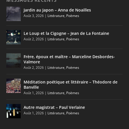
Jardin au Japon – Anna de Noailles
Août 3, 2026
|
Littérature
,
Poèmes
Le Loup et la Cigogne – Jean de La Fontaine
Août 2, 2026
|
Littérature
,
Poèmes
Frère, époux et maître – Marceline Desbordes-
Valmore
Août 2, 2026
|
Littérature
,
Poèmes
Méditation poétique et littéraire – Théodore de
Banville
Août 1, 2026
|
Littérature
,
Poèmes
Autre magistrat – Paul Verlaine
Août 1, 2026
|
Littérature
,
Poèmes