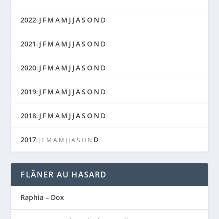
2022
J
F
M
A
M
J
J
A
S
O
N
D
:
2021
J
F
M
A
M
J
J
A
S
O
N
D
:
2020
J
F
M
A
M
J
J
A
S
O
N
D
:
2019
J
F
M
A
M
J
J
A
S
O
N
D
:
2018
J
F
M
A
M
J
J
A
S
O
N
D
:
2017
D
:
J
F
M
A
M
J
J
A
S
O
N
FLÂNER AU HASARD
Raphia – Dox