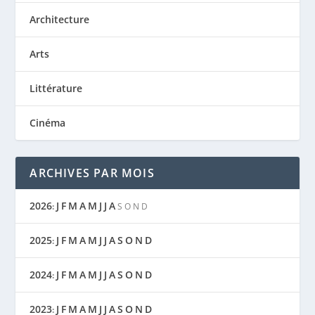
Architecture
Arts
DE SI LONGUES NUITS – LAEÏLA ADJOVI
Littérature
Cinéma
ARCHIVES PAR MOIS
2026
J
F
M
A
M
J
J
A
:
S
O
N
D
2025
J
F
M
A
M
J
J
A
S
O
N
D
:
2024
J
F
M
A
M
J
J
A
S
O
N
D
:
2023
J
F
M
A
M
J
J
A
S
O
N
D
: