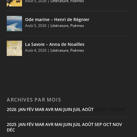
Août 5, 2026
|
Littérature
,
Poèmes
Ode marine – Henri de Régnier
Août 5, 2026
|
Littérature
,
Poèmes
La Savoie – Anna de Noailles
Août 4, 2026
|
Littérature
,
Poèmes
ARCHIVES PAR MOIS
2026
JAN
FÉV
MAR
AVR
MAI
JUIN
JUIL
AOÛT
:
SEP
OCT
NOV
DÉC
2025
JAN
FÉV
MAR
AVR
MAI
JUIN
JUIL
AOÛT
SEP
OCT
NOV
:
DÉC