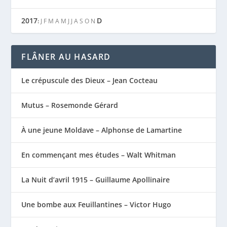
2017
D
:
J
F
M
A
M
J
J
A
S
O
N
FLÂNER AU HASARD
Le crépuscule des Dieux – Jean Cocteau
Mutus – Rosemonde Gérard
À une jeune Moldave – Alphonse de Lamartine
En commençant mes études – Walt Whitman
La Nuit d’avril 1915 – Guillaume Apollinaire
Une bombe aux Feuillantines – Victor Hugo