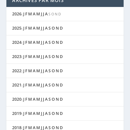
ARCHIVES PAR MOIS
2026
J
F
M
A
M
J
J
A
:
S
O
N
D
2025
J
F
M
A
M
J
J
A
S
O
N
D
:
2024
J
F
M
A
M
J
J
A
S
O
N
D
:
2023
J
F
M
A
M
J
J
A
S
O
N
D
:
2022
J
F
M
A
M
J
J
A
S
O
N
D
:
2021
J
F
M
A
M
J
J
A
S
O
N
D
:
2020
J
F
M
A
M
J
J
A
S
O
N
D
:
2019
J
F
M
A
M
J
J
A
S
O
N
D
:
2018
J
F
M
A
M
J
J
A
S
O
N
D
: