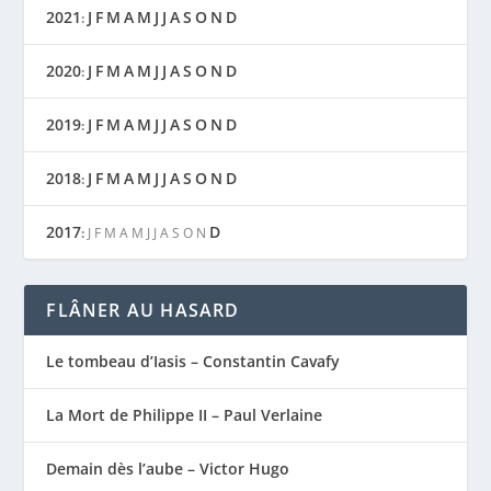
2021
J
F
M
A
M
J
J
A
S
O
N
D
:
2020
J
F
M
A
M
J
J
A
S
O
N
D
:
2019
J
F
M
A
M
J
J
A
S
O
N
D
:
2018
J
F
M
A
M
J
J
A
S
O
N
D
:
2017
D
:
J
F
M
A
M
J
J
A
S
O
N
FLÂNER AU HASARD
Le tombeau d’Iasis – Constantin Cavafy
La Mort de Philippe II – Paul Verlaine
Demain dès l’aube – Victor Hugo