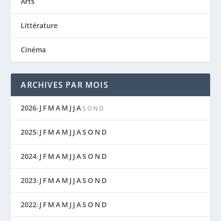
Arts
Littérature
Cinéma
ARCHIVES PAR MOIS
2026
J
F
M
A
M
J
J
A
:
S
O
N
D
2025
J
F
M
A
M
J
J
A
S
O
N
D
:
2024
J
F
M
A
M
J
J
A
S
O
N
D
:
2023
J
F
M
A
M
J
J
A
S
O
N
D
:
2022
J
F
M
A
M
J
J
A
S
O
N
D
: