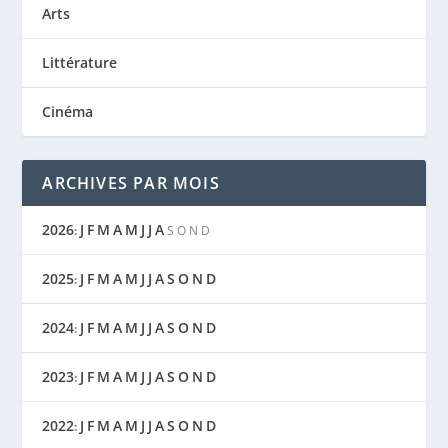
Arts
Littérature
Cinéma
ARCHIVES PAR MOIS
2026
J
F
M
A
M
J
J
A
:
S
O
N
D
2025
J
F
M
A
M
J
J
A
S
O
N
D
:
2024
J
F
M
A
M
J
J
A
S
O
N
D
:
2023
J
F
M
A
M
J
J
A
S
O
N
D
:
2022
J
F
M
A
M
J
J
A
S
O
N
D
: