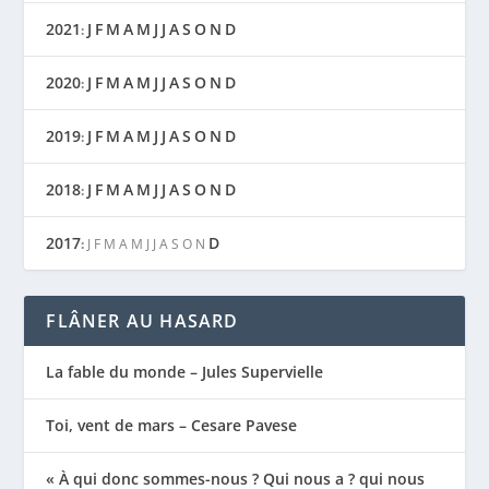
2021
J
F
M
A
M
J
J
A
S
O
N
D
:
2020
J
F
M
A
M
J
J
A
S
O
N
D
:
2019
J
F
M
A
M
J
J
A
S
O
N
D
:
2018
J
F
M
A
M
J
J
A
S
O
N
D
:
2017
D
:
J
F
M
A
M
J
J
A
S
O
N
FLÂNER AU HASARD
La fable du monde – Jules Supervielle
Toi, vent de mars – Cesare Pavese
« À qui donc sommes-nous ? Qui nous a ? qui nous