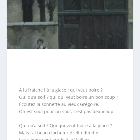
À la fraîche ! à la glace ! qui veut boire ?
Qui qu’a soif ? qui qui veut boire un bon coup ?
Écoutez la sonnette au vieux Grégoire.
On est soûl pour un sou ; c’est pas beaucoup.
Qui qu’a soif ? Qui qui veut boire à la glace ?
Mais j’ai beau clocheter drelin din din.
Les clients vont gratis à la Wallace.