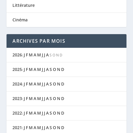
Littérature
Cinéma
ARCHIVES PAR MOIS
2026
J
F
M
A
M
J
J
A
:
S
O
N
D
2025
J
F
M
A
M
J
J
A
S
O
N
D
:
2024
J
F
M
A
M
J
J
A
S
O
N
D
:
2023
J
F
M
A
M
J
J
A
S
O
N
D
:
2022
J
F
M
A
M
J
J
A
S
O
N
D
:
2021
J
F
M
A
M
J
J
A
S
O
N
D
: