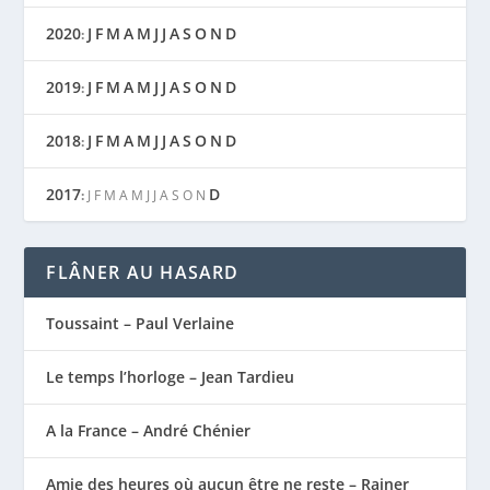
2020
J
F
M
A
M
J
J
A
S
O
N
D
:
2019
J
F
M
A
M
J
J
A
S
O
N
D
:
2018
J
F
M
A
M
J
J
A
S
O
N
D
:
2017
D
:
J
F
M
A
M
J
J
A
S
O
N
FLÂNER AU HASARD
Toussaint – Paul Verlaine
Le temps l’horloge – Jean Tardieu
A la France – André Chénier
Amie des heures où aucun être ne reste – Rainer