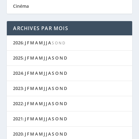
Cinéma
ARCHIVES PAR MOIS
2026
J
F
M
A
M
J
J
A
:
S
O
N
D
2025
J
F
M
A
M
J
J
A
S
O
N
D
:
2024
J
F
M
A
M
J
J
A
S
O
N
D
:
2023
J
F
M
A
M
J
J
A
S
O
N
D
:
2022
J
F
M
A
M
J
J
A
S
O
N
D
:
2021
J
F
M
A
M
J
J
A
S
O
N
D
:
2020
J
F
M
A
M
J
J
A
S
O
N
D
: