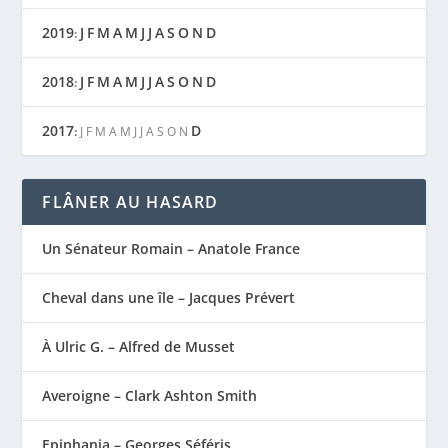
2019
J
F
M
A
M
J
J
A
S
O
N
D
:
2018
J
F
M
A
M
J
J
A
S
O
N
D
:
2017
D
:
J
F
M
A
M
J
J
A
S
O
N
FLÂNER AU HASARD
Un Sénateur Romain – Anatole France
Cheval dans une île – Jacques Prévert
À Ulric G. – Alfred de Musset
Averoigne – Clark Ashton Smith
Epiphania – Georges Séféris