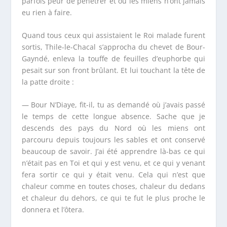
parfois peur de pénétrer et où les miens n’ont jamais
eu rien à faire.
Quand tous ceux qui assistaient le Roi malade furent
sortis, Thile-le-Chacal s’approcha du chevet de Bour-
Gayndé, enleva la touffe de feuilles d’euphorbe qui
pesait sur son front brûlant. Et lui touchant la tête de
la patte droite :
— Bour N’Diaye, fit-il, tu as demandé où j’avais passé
le temps de cette longue absence. Sache que je
descends des pays du Nord où les miens ont
parcouru depuis toujours les sables et ont conservé
beaucoup de savoir. J’ai été apprendre là-bas ce qui
n’était pas en Toi et qui y est venu, et ce qui y venant
fera sortir ce qui y était venu. Cela qui n’est que
chaleur comme en toutes choses, chaleur du dedans
et chaleur du dehors, ce qui te fut le plus proche le
donnera et l’ôtera.