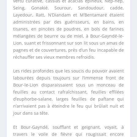
vertu curative, cassias et acacias épineux, Nép-nép,
Seing, Gonakié. Sourour, Sandoudour, cadde,
Layedour, Ratt, N’Diandam et M’Bentamaré étaient
administrées par des guérisseurs, en bains, en
tisanes, en pincées de poudres, en bols de farines
mélangées de beurre ou de miel, à Bour-Gayndé-le-
Lion, suant et frissonnant sur son lit sous un amas de
pagnes et de couvertures, près d’un feu incapable de
réchauffer ses vieux membres refroidis.
Les rides profondes que les soucis du pouvoir avaient
labourées depuis toujours sur l’immense front de
Bour-le-Lion disparaissaient sous un monceau de
feuilles au contact rafraîchissant, feuilles effilées
d’euphorbe-salane, larges feuilles de paftane qui
n’arrivaient pas à éteindre le feu qui brûlait nuit et
jour dans sa tête.
Et Bour-Gayndé, soufflant et geignant, voyait, à
travers le voile de fièvre qui rougissait encore