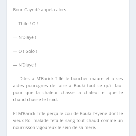
Bour-Gayndé appela alors :
— Thile ! O !
— N’Diaye !
— O ! Golo !
— N’Diaye !
— Dites à M’Barick-Tiflé le boucher maure et à ses
aides pourognes de faire à Bouki tout ce qu’il faut
pour que la chaleur chasse la chaleur et que le
chaud chasse le froid.
Et M’Barick-Tiflé perça le cou de Bouki-l’Hyène dont le
vieux Roi malade téta le sang tout chaud comme un
nourrisson vigoureux le sein de sa mère.