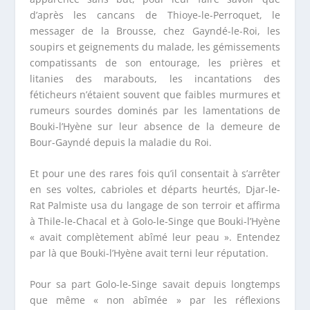
d’après les cancans de Thioye-le-Perroquet, le
messager de la Brousse, chez Gayndé-le-Roi, les
soupirs et geignements du malade, les gémissements
compatissants de son entourage, les prières et
litanies des marabouts, les incantations des
féticheurs n’étaient souvent que faibles murmures et
rumeurs sourdes dominés par les lamentations de
Bouki-l’Hyène sur leur absence de la demeure de
Bour-Gayndé depuis la maladie du Roi.
Et pour une des rares fois qu’il consentait à s’arrêter
en ses voltes, cabrioles et départs heurtés, Djar-le-
Rat Palmiste usa du langage de son terroir et affirma
à Thile-le-Chacal et à Golo-le-Singe que Bouki-l’Hyène
« avait complètement abîmé leur peau ». Entendez
par là que Bouki-l’Hyène avait terni leur réputation.
Pour sa part Golo-le-Singe savait depuis longtemps
que même « non abîmée » par les réflexions