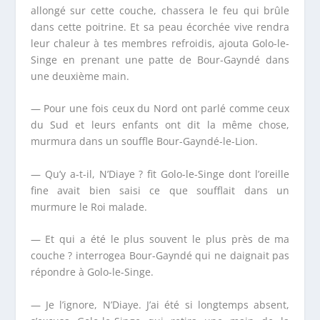
allongé sur cette couche, chassera le feu qui brûle
dans cette poitrine. Et sa peau écorchée vive rendra
leur chaleur à tes membres refroidis, ajouta Golo-le-
Singe en prenant une patte de Bour-Gayndé dans
une deuxième main.
— Pour une fois ceux du Nord ont parlé comme ceux
du Sud et leurs enfants ont dit la même chose,
murmura dans un souffle Bour-Gayndé-le-Lion.
— Qu’y a-t-il, N’Diaye ? fit Golo-le-Singe dont l’oreille
fine avait bien saisi ce que soufflait dans un
murmure le Roi malade.
— Et qui a été le plus souvent le plus près de ma
couche ? interrogea Bour-Gayndé qui ne daignait pas
répondre à Golo-le-Singe.
— Je l’ignore, N’Diaye. J’ai été si longtemps absent,