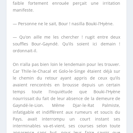
faible fortement enrouée perçait une irritation
manifeste.
— Personne ne le sait, Bour ! nasilla Bouki-l’Hyène.
— Qu’on aille me les chercher ! rugit entre deux
souffles Bour-Gayndé. Qu’ils soient ici demain !
ordonnait-il.
On n’alla pas bien loin le lendemain pour les trouver.
Car Thile-le-Chacal et Golo-le-Singe étaient déjà sur
le chemin du retour ayant appris de ceux qu’ils
avaient rencontrés en brousse depuis un certain
temps toute l’inquiétude que Bouki-l’Hyène
nourrissait du fait de leur absence de la demeure de
Gayndé-le-Lion. Même Djar-le-Rat Palmiste,
infatigable et indifférent aux rumeurs et soucis du
Pays, avait interrompu un court instant ses
interminables va-et-vient, ses courses selon toute
apparence sans but, pour leur faire savoir que