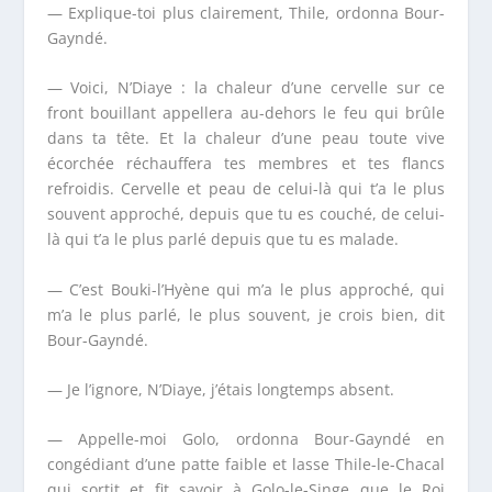
— Explique-toi plus clairement, Thile, ordonna Bour-
Gayndé.
— Voici, N’Diaye : la chaleur d’une cervelle sur ce
front bouillant appellera au-dehors le feu qui brûle
dans ta tête. Et la chaleur d’une peau toute vive
écorchée réchauffera tes membres et tes flancs
refroidis. Cervelle et peau de celui-là qui t’a le plus
souvent approché, depuis que tu es couché, de celui-
là qui t’a le plus parlé depuis que tu es malade.
— C’est Bouki-l’Hyène qui m’a le plus approché, qui
m’a le plus parlé, le plus souvent, je crois bien, dit
Bour-Gayndé.
— Je l’ignore, N’Diaye, j’étais longtemps absent.
— Appelle-moi Golo, ordonna Bour-Gayndé en
congédiant d’une patte faible et lasse Thile-le-Chacal
qui sortit et fit savoir à Golo-le-Singe que le Roi