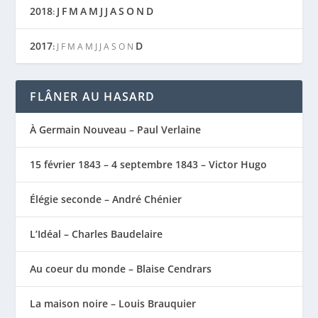
2018
J
F
M
A
M
J
J
A
S
O
N
D
:
2017
D
:
J
F
M
A
M
J
J
A
S
O
N
FLÂNER AU HASARD
À Germain Nouveau – Paul Verlaine
15 février 1843 – 4 septembre 1843 – Victor Hugo
Élégie seconde – André Chénier
L’Idéal – Charles Baudelaire
Au coeur du monde – Blaise Cendrars
La maison noire – Louis Brauquier