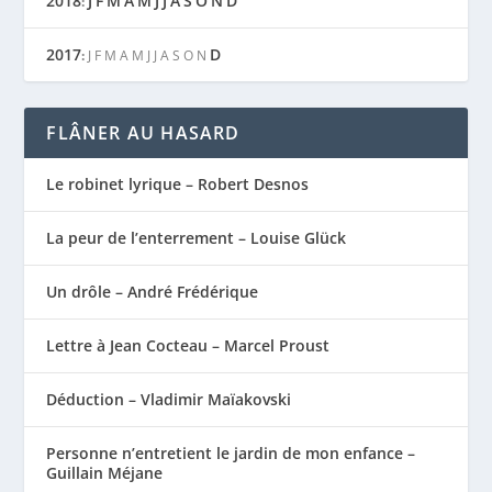
2018
J
F
M
A
M
J
J
A
S
O
N
D
:
2017
D
:
J
F
M
A
M
J
J
A
S
O
N
FLÂNER AU HASARD
Le robinet lyrique – Robert Desnos
La peur de l’enterrement – Louise Glück
Un drôle – André Frédérique
Lettre à Jean Cocteau – Marcel Proust
Déduction – Vladimir Maïakovski
Personne n’entretient le jardin de mon enfance –
Guillain Méjane