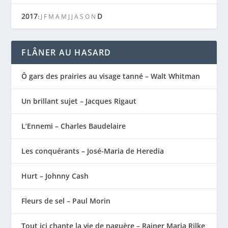
2017
D
:
J
F
M
A
M
J
J
A
S
O
N
FLÂNER AU HASARD
Ô gars des prairies au visage tanné – Walt Whitman
Un brillant sujet – Jacques Rigaut
L’Ennemi – Charles Baudelaire
Les conquérants – José-Maria de Heredia
Hurt – Johnny Cash
Fleurs de sel – Paul Morin
Tout ici chante la vie de naguère – Rainer Maria Rilke