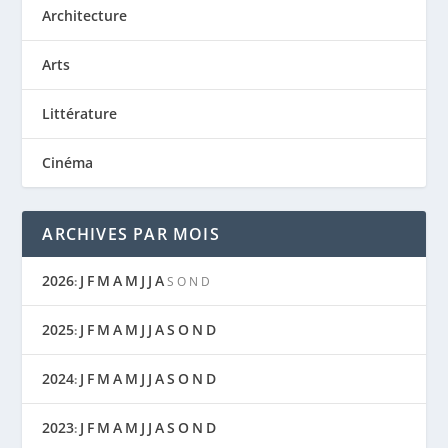
Architecture
Arts
Littérature
Cinéma
ARCHIVES PAR MOIS
2026
J
F
M
A
M
J
J
A
:
S
O
N
D
2025
J
F
M
A
M
J
J
A
S
O
N
D
:
2024
J
F
M
A
M
J
J
A
S
O
N
D
:
2023
J
F
M
A
M
J
J
A
S
O
N
D
: