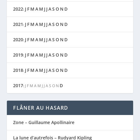
2022
J
F
M
A
M
J
J
A
S
O
N
D
:
2021
J
F
M
A
M
J
J
A
S
O
N
D
:
2020
J
F
M
A
M
J
J
A
S
O
N
D
:
2019
J
F
M
A
M
J
J
A
S
O
N
D
:
2018
J
F
M
A
M
J
J
A
S
O
N
D
:
2017
D
:
J
F
M
A
M
J
J
A
S
O
N
FLÂNER AU HASARD
Zone – Guillaume Apollinaire
La lune d’autrefois – Rudyard Kipling