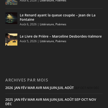
Août 6, 2026
|
Littérature
,
Poèmes
Le Renard ayant la queue coupée – Jean de La
Fontaine
Août 6, 2026
|
Littérature
,
Poèmes
Le Livre de Prière – Marceline Desbordes-Valmore
Août 5, 2026
|
Littérature
,
Poèmes
ARCHIVES PAR MOIS
2026
JAN
FÉV
MAR
AVR
MAI
JUIN
JUIL
AOÛT
:
SEP
OCT
NOV
DÉC
2025
JAN
FÉV
MAR
AVR
MAI
JUIN
JUIL
AOÛT
SEP
OCT
NOV
:
DÉC