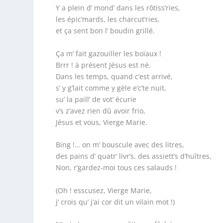
Y a plein d’ mond’ dans les rôtiss’ries,
les épic’mards, les charcut’ries,
et ça sent bon l’ boudin grillé.
Ça m’ fait gazouiller les boïaux !
Brrr ! à présent Jésus est né.
Dans les temps, quand c’est arrivé,
s’ y g’lait comme y gèle e’c’te nuit,
su’ la paill’ de vot’ écurie
v’s z’avez rien dû avoir frio,
Jésus et vous, Vierge Marie.
Bing !… on m’ bouscule avec des litres,
des pains d’ quatr’ livr’s, des assiett’s d’huîtres,
Non, r’gardez-moi tous ces salauds !
(Oh ! esscusez, Vierge Marie,
j’ crois qu’ j’ai cor dit un vilain mot !)