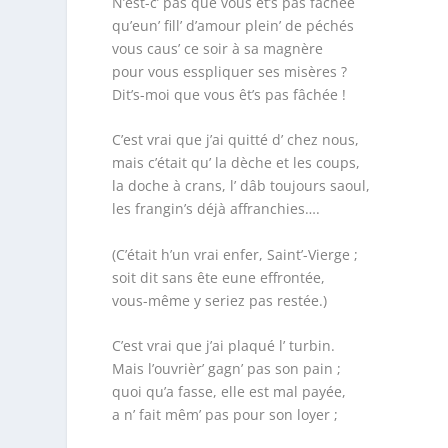
N’est-c’ pas que vous êt’s pas fâchée
qu’eun’ fill’ d’amour plein’ de péchés
vous caus’ ce soir à sa magnère
pour vous esspliquer ses misères ?
Dit’s-moi que vous êt’s pas fâchée !
C’est vrai que j’ai quitté d’ chez nous,
mais c’était qu’ la dèche et les coups,
la doche à crans, l’ dâb toujours saoul,
les frangin’s déjà affranchies….
(C’était h’un vrai enfer, Saint’-Vierge ;
soit dit sans ête eune effrontée,
vous-même y seriez pas restée.)
C’est vrai que j’ai plaqué l’ turbin.
Mais l’ouvrièr’ gagn’ pas son pain ;
quoi qu’a fasse, elle est mal payée,
a n’ fait mêm’ pas pour son loyer ;