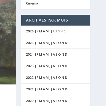
Cinéma
ARCHIVES PAR MOIS
2026
J
F
M
A
M
J
J
:
A
S
O
N
D
2025
J
F
M
A
M
J
J
A
S
O
N
D
:
2024
J
F
M
A
M
J
J
A
S
O
N
D
:
2023
J
F
M
A
M
J
J
A
S
O
N
D
:
2022
J
F
M
A
M
J
J
A
S
O
N
D
:
2021
J
F
M
A
M
J
J
A
S
O
N
D
:
2020
J
F
M
A
M
J
J
A
S
O
N
D
: