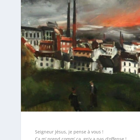
Seigneur Jésus, je pense à vous !
Ça m’ prend comm’ ça, gn’y a pas d’offense !