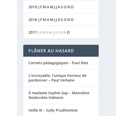
2019
J
F
M
A
M
J
J
A
S
O
N
D
:
2018
J
F
M
A
M
J
J
A
S
O
N
D
:
2017
D
:
J
F
M
A
M
J
J
A
S
O
N
FLÂNER AU HASARD
Carnets pédagogiques – Paul Klee
L’incroyable, l’unique horreur de
pardonner – Paul Verlaine
À madame Sophie Gay – Marceline
Desbordes-Valmore
Veille III – Sully Prudhomme