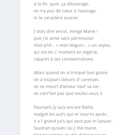
à la fin, quoi, ça décourage,
on n’a pus de cœur à l’ouvrage,
ni le caractère ouvrier.
J’ dois dire encor, Vierge Marie !
que j’ai aimé sans permission
mon p’tit… « mon béguin… » un voyou,
qu’ est en c’ moment en Algérie,
rapport à ses condamnations.
(Mais quand on a trinqué tout gosse,
on a toujours besoin d’ caresses,
on se meurt d’amour tout’ sa vie :
on s’arr’fait pas que voulez-vous !)
Pourtant j’y suis encore fidèle,
malgré les aut’s qui m’ cour’nt après.
Y a l’ grand Jul’s qui veut pas m’ laisser,
faudrait qu’avec lui j’ me marie,
histoir’ comme on dit, d’ l’engraisser.