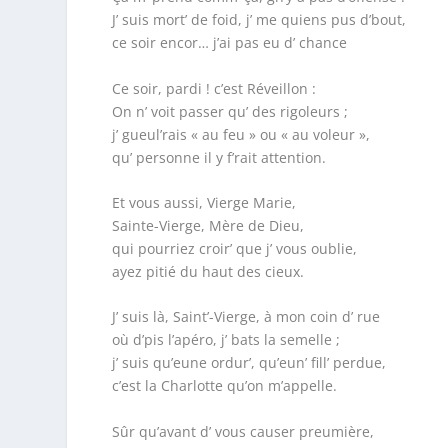
J’ suis mort’ de foid, j’ me quiens pus d’bout,
ce soir encor… j’ai pas eu d’ chance
Ce soir, pardi ! c’est Réveillon :
On n’ voit passer qu’ des rigoleurs ;
j’ gueul’rais « au feu » ou « au voleur »,
qu’ personne il y f’rait attention.
Et vous aussi, Vierge Marie,
Sainte-Vierge, Mère de Dieu,
qui pourriez croir’ que j’ vous oublie,
ayez pitié du haut des cieux.
J’ suis là, Saint’-Vierge, à mon coin d’ rue
où d’pis l’apéro, j’ bats la semelle ;
j’ suis qu’eune ordur’, qu’eun’ fill’ perdue,
c’est la Charlotte qu’on m’appelle.
Sûr qu’avant d’ vous causer preumière,