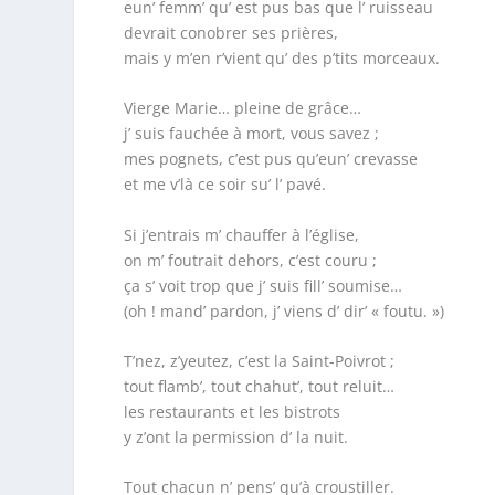
eun’ femm’ qu’ est pus bas que l’ ruisseau
devrait conobrer ses prières,
mais y m’en r’vient qu’ des p’tits morceaux.
Vierge Marie… pleine de grâce…
j’ suis fauchée à mort, vous savez ;
mes pognets, c’est pus qu’eun’ crevasse
et me v’là ce soir su’ l’ pavé.
Si j’entrais m’ chauffer à l’église,
on m’ foutrait dehors, c’est couru ;
ça s’ voit trop que j’ suis fill’ soumise…
(oh ! mand’ pardon, j’ viens d’ dir’ « foutu. »)
T’nez, z’yeutez, c’est la Saint-Poivrot ;
tout flamb’, tout chahut’, tout reluit…
les restaurants et les bistrots
y z’ont la permission d’ la nuit.
Tout chacun n’ pens’ qu’à croustiller.