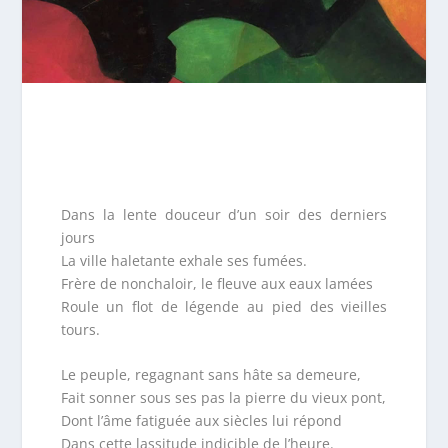
Dans la lente douceur d’un soir des derniers
jours
La ville haletante exhale ses fumées.
Frère de nonchaloir, le fleuve aux eaux lamées
Roule un flot de légende au pied des vieilles
tours.
Le peuple, regagnant sans hâte sa demeure,
Fait sonner sous ses pas la pierre du vieux pont,
Dont l’âme fatiguée aux siècles lui répond
Dans cette lassitude indicible de l’heure.