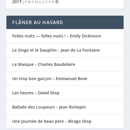
2017
D
:
J
F
M
A
M
J
J
A
S
O
N
FLÂNER AU HASARD
Folles nuits — folles nuits ! – Emily Dickinson
Le Singe et le Dauphin – Jean de La Fontaine
Le Masque – Charles Baudelaire
Un trop bon garçon – Emmanuel Bove
Les heures – David Diop
Ballade des Loupeurs – Jean Richepin
Une journée de beau père – Birago Diop