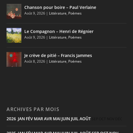
Chanson pour boire – Paul Verlaine
Août 9, 2026
|
Littérature
,
Poèmes
Le Compagnon – Henri de Régnier
Août 9, 2026
|
Littérature
,
Poèmes
Je crève de pitié – Francis Jammes
Août 8, 2026
|
Littérature
,
Poèmes
ARCHIVES PAR MOIS
2026
JAN
FÉV
MAR
AVR
MAI
JUIN
JUIL
AOÛT
:
SEP
OCT
NOV
DÉC