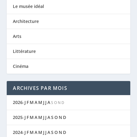
Le musée idéal
Architecture
Arts
Littérature
Cinéma
ARCHIVES PAR MOIS
2026
J
F
M
A
M
J
J
A
:
S
O
N
D
2025
J
F
M
A
M
J
J
A
S
O
N
D
:
2024
J
F
M
A
M
J
J
A
S
O
N
D
: