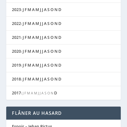
2023
J
F
M
A
M
J
J
A
S
O
N
D
:
2022
J
F
M
A
M
J
J
A
S
O
N
D
:
2021
J
F
M
A
M
J
J
A
S
O
N
D
:
2020
J
F
M
A
M
J
J
A
S
O
N
D
:
2019
J
F
M
A
M
J
J
A
S
O
N
D
:
2018
J
F
M
A
M
J
J
A
S
O
N
D
:
2017
D
:
J
F
M
A
M
J
J
A
S
O
N
FLÂNER AU HASARD
Espoir – Jehan Rictus