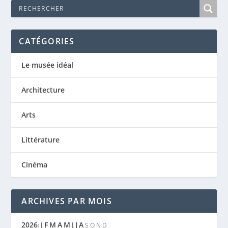
CATÉGORIES
Le musée idéal
Architecture
Arts
Littérature
Cinéma
ARCHIVES PAR MOIS
2026
J
F
M
A
M
J
J
A
:
S
O
N
D