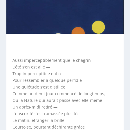
Aussi imperceptiblement que le chagrin
L’été s’en est allé —
Trop imperceptible enfin
Pour ressembler à quelque perfidie —
Une quiétude s’est distillée
Comme un demi-jour commencé de longtemps,
Ou la Nature qui aurait passé avec elle-même
Un après-midi retiré —
L’obscurité s’est ramassée plus tôt —
Le matin, étranger, a brillé —
Courtoise, pourtant déchirante grâce,