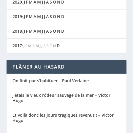
2020
J
F
M
A
M
J
J
A
S
O
N
D
:
2019
J
F
M
A
M
J
J
A
S
O
N
D
:
2018
J
F
M
A
M
J
J
A
S
O
N
D
:
2017
D
:
J
F
M
A
M
J
J
A
S
O
N
FLÂNER AU HASARD
On finit par s’habituer – Paul Verlaine
J’étais le vieux rôdeur sauvage de la mer – Victor
Hugo
Et voilà donc les jours tragiques revenus ! – Victor
Hugo