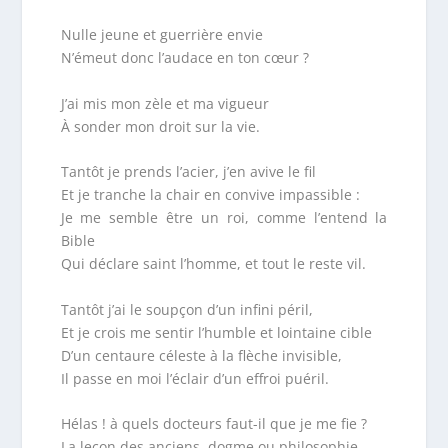
Nulle jeune et guerrière envie
N’émeut donc l’audace en ton cœur ?
J’ai mis mon zèle et ma vigueur
À sonder mon droit sur la vie.
Tantôt je prends l’acier, j’en avive le fil
Et je tranche la chair en convive impassible :
Je me semble être un roi, comme l’entend la
Bible
Qui déclare saint l’homme, et tout le reste vil.
Tantôt j’ai le soupçon d’un infini péril,
Et je crois me sentir l’humble et lointaine cible
D’un centaure céleste à la flèche invisible,
Il passe en moi l’éclair d’un effroi puéril.
Hélas ! à quels docteurs faut-il que je me fie ?
La leçon des anciens, dogme ou philosophie,