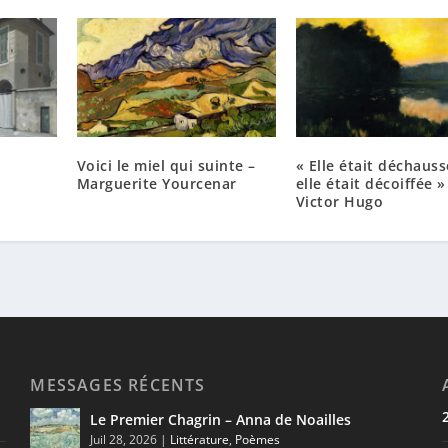
Voici le miel qui suinte –
« Elle était déchauss
Marguerite Yourcenar
elle était décoiffée »
Victor Hugo
MESSAGES RÉCENTS
Le Premier Chagrin – Anna de Noailles
Juil 28, 2026
|
Littérature
,
Poèmes