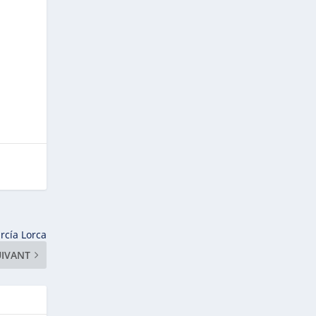
rcía Lorca
UIVANT