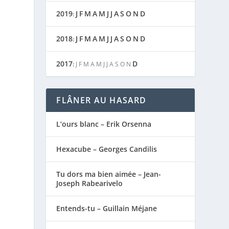
2019
J
F
M
A
M
J
J
A
S
O
N
D
:
2018
J
F
M
A
M
J
J
A
S
O
N
D
:
2017
D
:
J
F
M
A
M
J
J
A
S
O
N
FLÂNER AU HASARD
L’ours blanc – Erik Orsenna
Hexacube – Georges Candilis
Tu dors ma bien aimée – Jean-
Joseph Rabearivelo
Entends-tu – Guillain Méjane