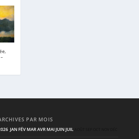
ée,
 –
ARCHIVES PAR MOIS
2026
JAN
FÉV
MAR
AVR
MAI
JUIN
JUIL
:
AOÛT
SEP
OCT
NOV
DÉC