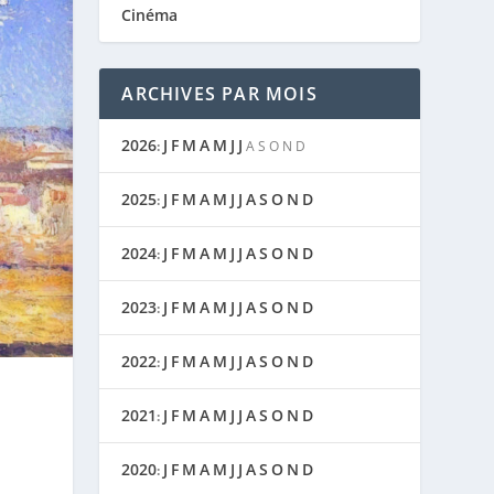
Cinéma
ARCHIVES PAR MOIS
2026
J
F
M
A
M
J
J
:
A
S
O
N
D
2025
J
F
M
A
M
J
J
A
S
O
N
D
:
2024
J
F
M
A
M
J
J
A
S
O
N
D
:
2023
J
F
M
A
M
J
J
A
S
O
N
D
:
2022
J
F
M
A
M
J
J
A
S
O
N
D
:
2021
J
F
M
A
M
J
J
A
S
O
N
D
:
2020
J
F
M
A
M
J
J
A
S
O
N
D
: