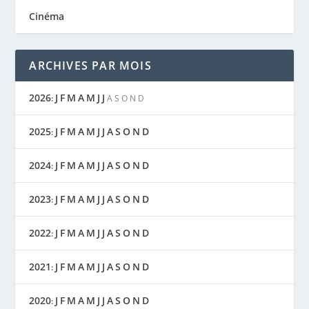
Cinéma
ARCHIVES PAR MOIS
2026
J
F
M
A
M
J
J
:
A
S
O
N
D
2025
J
F
M
A
M
J
J
A
S
O
N
D
:
2024
J
F
M
A
M
J
J
A
S
O
N
D
:
2023
J
F
M
A
M
J
J
A
S
O
N
D
:
2022
J
F
M
A
M
J
J
A
S
O
N
D
:
2021
J
F
M
A
M
J
J
A
S
O
N
D
:
2020
J
F
M
A
M
J
J
A
S
O
N
D
: