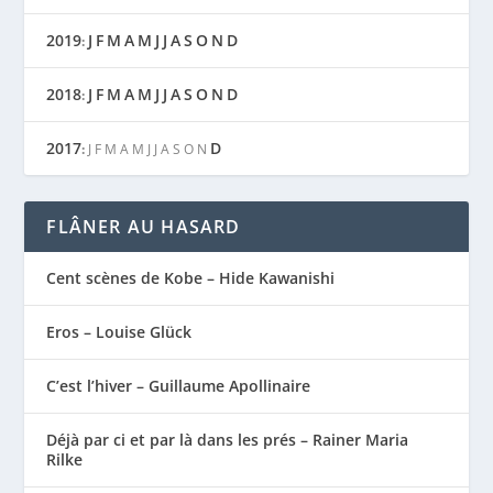
2019
J
F
M
A
M
J
J
A
S
O
N
D
:
2018
J
F
M
A
M
J
J
A
S
O
N
D
:
2017
D
:
J
F
M
A
M
J
J
A
S
O
N
FLÂNER AU HASARD
Cent scènes de Kobe – Hide Kawanishi
Eros – Louise Glück
C’est l’hiver – Guillaume Apollinaire
Déjà par ci et par là dans les prés – Rainer Maria
Rilke