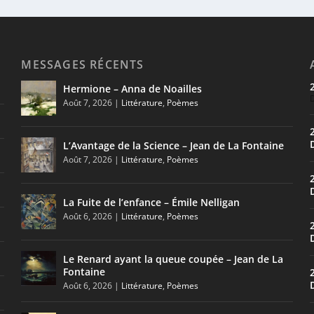
MESSAGES RÉCENTS
Hermione – Anna de Noailles
Août 7, 2026
|
Littérature
,
Poèmes
L’Avantage de la Science – Jean de La Fontaine
Août 7, 2026
|
Littérature
,
Poèmes
La Fuite de l’enfance – Émile Nelligan
EN
Août 6, 2026
|
Littérature
,
Poèmes
tous ses sujets sont des...
Le Renard ayant la queue coupée – Jean de La
Fontaine
Août 6, 2026
|
Littérature
,
Poèmes