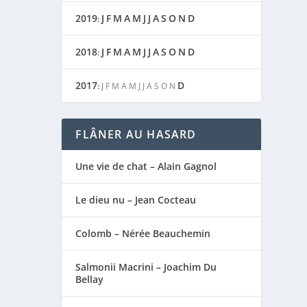
2019
J
F
M
A
M
J
J
A
S
O
N
D
:
2018
J
F
M
A
M
J
J
A
S
O
N
D
:
2017
D
:
J
F
M
A
M
J
J
A
S
O
N
FLÂNER AU HASARD
Une vie de chat – Alain Gagnol
Le dieu nu – Jean Cocteau
Colomb – Nérée Beauchemin
Salmonii Macrini – Joachim Du
Bellay