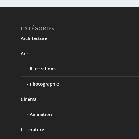
CATÉGORIES
Architecture
Arts
Illustrations
Photographie
LE ROSSIGNOL – HANS CHRISTIAN ANDERS
Cinéma
Jan 24, 2018
|
Contes
,
Littérature
Vous savez qu’en Chine, l’empereur est un Chinois, et 
Animation
EN SAVOIR PLUS
Littérature