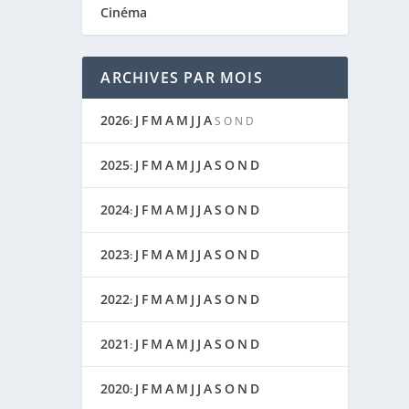
Cinéma
ARCHIVES PAR MOIS
2026
J
F
M
A
M
J
J
A
:
S
O
N
D
2025
J
F
M
A
M
J
J
A
S
O
N
D
:
2024
J
F
M
A
M
J
J
A
S
O
N
D
:
2023
J
F
M
A
M
J
J
A
S
O
N
D
:
2022
J
F
M
A
M
J
J
A
S
O
N
D
:
2021
J
F
M
A
M
J
J
A
S
O
N
D
:
2020
J
F
M
A
M
J
J
A
S
O
N
D
: