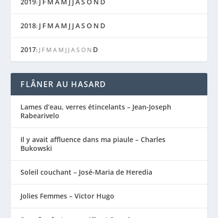
2019
J
F
M
A
M
J
J
A
S
O
N
D
:
2018
J
F
M
A
M
J
J
A
S
O
N
D
:
2017
D
:
J
F
M
A
M
J
J
A
S
O
N
FLÂNER AU HASARD
Lames d’eau, verres étincelants – Jean-Joseph
Rabearivelo
Il y avait affluence dans ma piaule – Charles
Bukowski
Soleil couchant – José-Maria de Heredia
Jolies Femmes – Victor Hugo