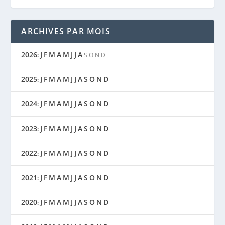
ARCHIVES PAR MOIS
2026
J
F
M
A
M
J
J
A
:
S
O
N
D
2025
J
F
M
A
M
J
J
A
S
O
N
D
:
2024
J
F
M
A
M
J
J
A
S
O
N
D
:
2023
J
F
M
A
M
J
J
A
S
O
N
D
:
2022
J
F
M
A
M
J
J
A
S
O
N
D
:
2021
J
F
M
A
M
J
J
A
S
O
N
D
:
2020
J
F
M
A
M
J
J
A
S
O
N
D
: