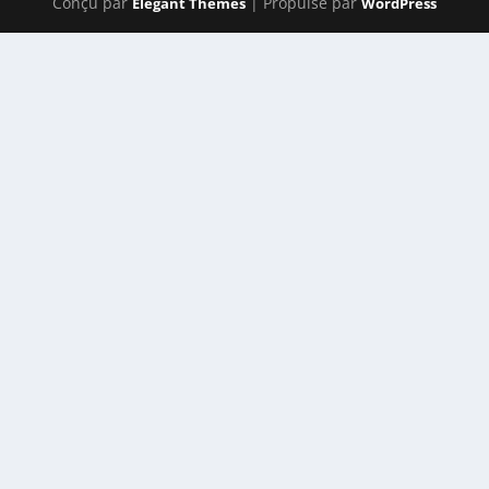
Conçu par
| Propulsé par
Elegant Themes
WordPress