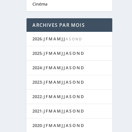
Cinéma
ARCHIVES PAR MOIS
2026
J
F
M
A
M
J
J
:
A
S
O
N
D
2025
J
F
M
A
M
J
J
A
S
O
N
D
:
2024
J
F
M
A
M
J
J
A
S
O
N
D
:
2023
J
F
M
A
M
J
J
A
S
O
N
D
:
2022
J
F
M
A
M
J
J
A
S
O
N
D
:
2021
J
F
M
A
M
J
J
A
S
O
N
D
:
2020
J
F
M
A
M
J
J
A
S
O
N
D
: