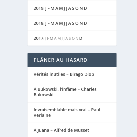
2019
J
F
M
A
M
J
J
A
S
O
N
D
:
2018
J
F
M
A
M
J
J
A
S
O
N
D
:
2017
D
:
J
F
M
A
M
J
J
A
S
O
N
FLÂNER AU HASARD
Vérités inutiles – Birago Diop
À Bukowski, l’infâme – Charles
Bukowski
Invraisemblable mais vrai – Paul
Verlaine
À Juana – Alfred de Musset