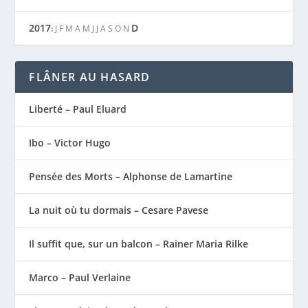
2017
D
:
J
F
M
A
M
J
J
A
S
O
N
FLÂNER AU HASARD
Liberté – Paul Eluard
Ibo – Victor Hugo
Pensée des Morts – Alphonse de Lamartine
La nuit où tu dormais – Cesare Pavese
Il suffit que, sur un balcon – Rainer Maria Rilke
Marco – Paul Verlaine