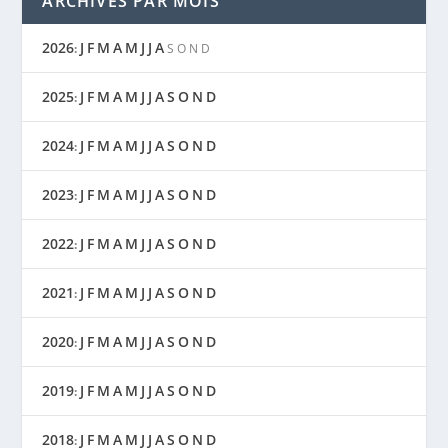
ARCHIVES PAR MOIS
2026
J
F
M
A
M
J
J
A
:
S
O
N
D
2025
J
F
M
A
M
J
J
A
S
O
N
D
:
2024
J
F
M
A
M
J
J
A
S
O
N
D
:
2023
J
F
M
A
M
J
J
A
S
O
N
D
:
2022
J
F
M
A
M
J
J
A
S
O
N
D
:
2021
J
F
M
A
M
J
J
A
S
O
N
D
:
2020
J
F
M
A
M
J
J
A
S
O
N
D
:
2019
J
F
M
A
M
J
J
A
S
O
N
D
:
2018
J
F
M
A
M
J
J
A
S
O
N
D
: