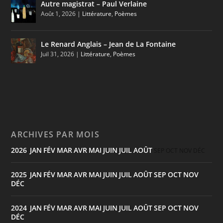
Autre magistrat – Paul Verlaine
Août 1, 2026
|
Littérature
,
Poèmes
Le Renard Anglais – Jean de La Fontaine
Juil 31, 2026
|
Littérature
,
Poèmes
ARCHIVES PAR MOIS
2026
JAN
FÉV
MAR
AVR
MAI
JUIN
JUIL
AOÛT
:
SEP
OCT
NOV
DÉC
2025
JAN
FÉV
MAR
AVR
MAI
JUIN
JUIL
AOÛT
SEP
OCT
NOV
:
DÉC
2024
JAN
FÉV
MAR
AVR
MAI
JUIN
JUIL
AOÛT
SEP
OCT
NOV
:
DÉC