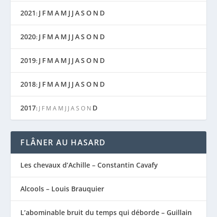
2021
J
F
M
A
M
J
J
A
S
O
N
D
:
2020
J
F
M
A
M
J
J
A
S
O
N
D
:
2019
J
F
M
A
M
J
J
A
S
O
N
D
:
2018
J
F
M
A
M
J
J
A
S
O
N
D
:
2017
D
:
J
F
M
A
M
J
J
A
S
O
N
FLÂNER AU HASARD
Les chevaux d’Achille – Constantin Cavafy
Alcools – Louis Brauquier
L’abominable bruit du temps qui déborde – Guillain