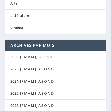
Arts
Littérature
Cinéma
ARCHIVES PAR MOIS
2026
J
F
M
A
M
J
J
A
:
S
O
N
D
2025
J
F
M
A
M
J
J
A
S
O
N
D
:
2024
J
F
M
A
M
J
J
A
S
O
N
D
:
2023
J
F
M
A
M
J
J
A
S
O
N
D
:
2022
J
F
M
A
M
J
J
A
S
O
N
D
: