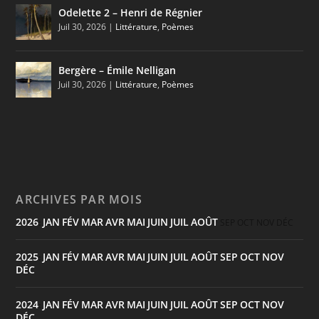
Odelette 2 – Henri de Régnier
Juil 30, 2026
|
Littérature
,
Poèmes
Bergère – Émile Nelligan
Juil 30, 2026
|
Littérature
,
Poèmes
ARCHIVES PAR MOIS
2026
JAN
FÉV
MAR
AVR
MAI
JUIN
JUIL
AOÛT
:
SEP
OCT
NOV
DÉC
2025
JAN
FÉV
MAR
AVR
MAI
JUIN
JUIL
AOÛT
SEP
OCT
NOV
:
DÉC
2024
JAN
FÉV
MAR
AVR
MAI
JUIN
JUIL
AOÛT
SEP
OCT
NOV
:
DÉC