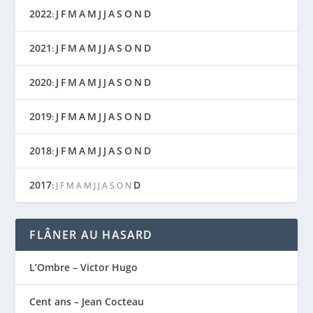
2022
J
F
M
A
M
J
J
A
S
O
N
D
:
2021
J
F
M
A
M
J
J
A
S
O
N
D
:
2020
J
F
M
A
M
J
J
A
S
O
N
D
:
2019
J
F
M
A
M
J
J
A
S
O
N
D
:
2018
J
F
M
A
M
J
J
A
S
O
N
D
:
2017
D
:
J
F
M
A
M
J
J
A
S
O
N
FLÂNER AU HASARD
L’Ombre – Victor Hugo
Cent ans – Jean Cocteau