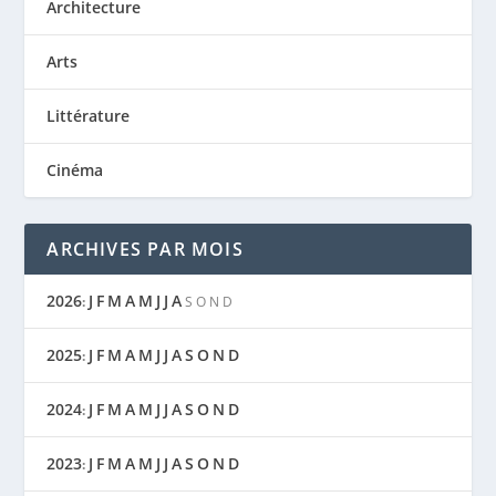
Architecture
Arts
Littérature
Cinéma
ARCHIVES PAR MOIS
2026
J
F
M
A
M
J
J
A
:
S
O
N
D
2025
J
F
M
A
M
J
J
A
S
O
N
D
:
2024
J
F
M
A
M
J
J
A
S
O
N
D
:
2023
J
F
M
A
M
J
J
A
S
O
N
D
: