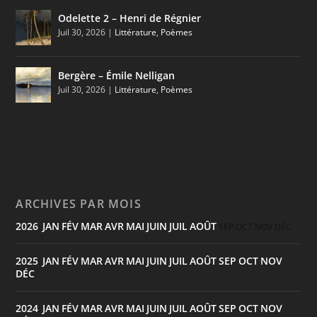
Odelette 2 – Henri de Régnier
Juil 30, 2026
|
Littérature
,
Poèmes
Bergère – Émile Nelligan
Juil 30, 2026
|
Littérature
,
Poèmes
ARCHIVES PAR MOIS
2026
JAN
FÉV
MAR
AVR
MAI
JUIN
JUIL
AOÛT
:
SEP
OCT
NOV
DÉC
2025
JAN
FÉV
MAR
AVR
MAI
JUIN
JUIL
AOÛT
SEP
OCT
NOV
:
DÉC
2024
JAN
FÉV
MAR
AVR
MAI
JUIN
JUIL
AOÛT
SEP
OCT
NOV
: