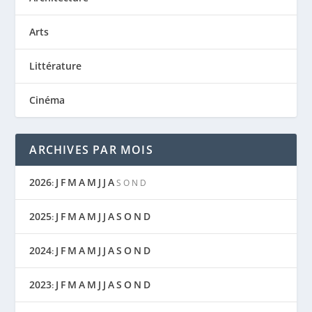
Arts
Littérature
Cinéma
ARCHIVES PAR MOIS
2026
J
F
M
A
M
J
J
A
:
S
O
N
D
2025
J
F
M
A
M
J
J
A
S
O
N
D
:
2024
J
F
M
A
M
J
J
A
S
O
N
D
:
2023
J
F
M
A
M
J
J
A
S
O
N
D
: