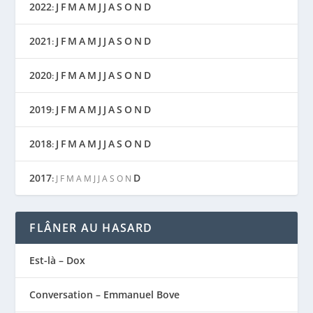
2022
J
F
M
A
M
J
J
A
S
O
N
D
:
2021
J
F
M
A
M
J
J
A
S
O
N
D
:
2020
J
F
M
A
M
J
J
A
S
O
N
D
:
2019
J
F
M
A
M
J
J
A
S
O
N
D
:
2018
J
F
M
A
M
J
J
A
S
O
N
D
:
2017
D
:
J
F
M
A
M
J
J
A
S
O
N
FLÂNER AU HASARD
Est-là – Dox
Conversation – Emmanuel Bove