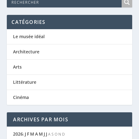
CATÉGORIES
Le musée idéal
Architecture
Arts
Littérature
Cinéma
ARCHIVES PAR MOIS
2026
J
F
M
A
M
J
J
:
A
S
O
N
D