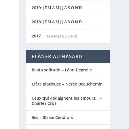
2019
J
F
M
A
M
J
J
A
S
O
N
D
:
2018
J
F
M
A
M
J
J
A
S
O
N
D
:
2017
D
:
J
F
M
A
M
J
J
A
S
O
N
FLÂNER AU HASARD
Beata solitudo – Léon Degrelle
Mère glorieuse – Nérée Beauchemin
Ceux qui dédaignent les amours… –
Charles Cros
Iles – Blaise Cendrars