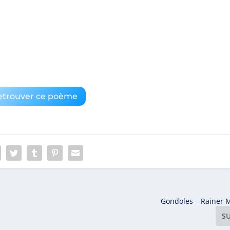
etrouver ce poème
Gondoles – Rainer M
S