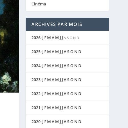
Cinéma
ARCHIVES PAR MOIS
2026
J
F
M
A
M
J
J
:
A
S
O
N
D
2025
J
F
M
A
M
J
J
A
S
O
N
D
:
2024
J
F
M
A
M
J
J
A
S
O
N
D
:
2023
J
F
M
A
M
J
J
A
S
O
N
D
:
2022
J
F
M
A
M
J
J
A
S
O
N
D
:
2021
J
F
M
A
M
J
J
A
S
O
N
D
:
2020
J
F
M
A
M
J
J
A
S
O
N
D
: