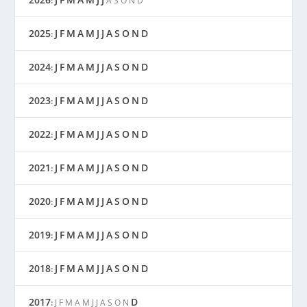
:
A
S
O
N
D
2025
J
F
M
A
M
J
J
A
S
O
N
D
:
2024
J
F
M
A
M
J
J
A
S
O
N
D
:
2023
J
F
M
A
M
J
J
A
S
O
N
D
:
2022
J
F
M
A
M
J
J
A
S
O
N
D
:
2021
J
F
M
A
M
J
J
A
S
O
N
D
:
2020
J
F
M
A
M
J
J
A
S
O
N
D
:
2019
J
F
M
A
M
J
J
A
S
O
N
D
:
2018
J
F
M
A
M
J
J
A
S
O
N
D
:
2017
D
:
J
F
M
A
M
J
J
A
S
O
N