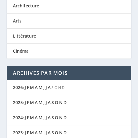
Architecture
Arts
Littérature
Cinéma
ARCHIVES PAR MOIS
2026
J
F
M
A
M
J
J
A
:
S
O
N
D
2025
J
F
M
A
M
J
J
A
S
O
N
D
:
2024
J
F
M
A
M
J
J
A
S
O
N
D
:
2023
J
F
M
A
M
J
J
A
S
O
N
D
: