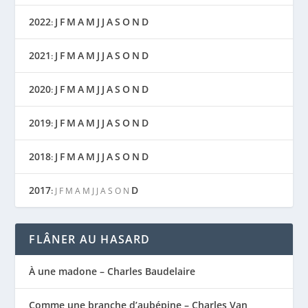
2022
J
F
M
A
M
J
J
A
S
O
N
D
:
2021
J
F
M
A
M
J
J
A
S
O
N
D
:
2020
J
F
M
A
M
J
J
A
S
O
N
D
:
2019
J
F
M
A
M
J
J
A
S
O
N
D
:
2018
J
F
M
A
M
J
J
A
S
O
N
D
:
2017
D
:
J
F
M
A
M
J
J
A
S
O
N
FLÂNER AU HASARD
À une madone – Charles Baudelaire
Comme une branche d’aubépine – Charles Van