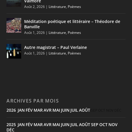
Valmore
Août 2, 2026
|
Littérature
,
Poèmes
Méditation poétique et littéraire – Théodore de
Banville
Août 1, 2026
|
Littérature
,
Poèmes
Autre magistrat – Paul Verlaine
Août 1, 2026
|
Littérature
,
Poèmes
ARCHIVES PAR MOIS
2026
JAN
FÉV
MAR
AVR
MAI
JUIN
JUIL
AOÛT
:
SEP
OCT
NOV
DÉC
2025
JAN
FÉV
MAR
AVR
MAI
JUIN
JUIL
AOÛT
SEP
OCT
NOV
:
DÉC