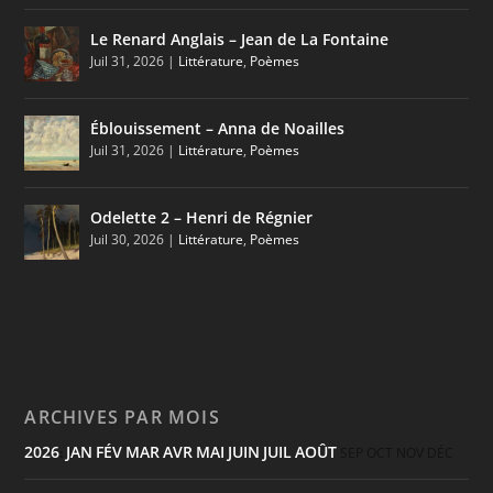
Le Renard Anglais – Jean de La Fontaine
Juil 31, 2026
|
Littérature
,
Poèmes
Éblouissement – Anna de Noailles
Juil 31, 2026
|
Littérature
,
Poèmes
Odelette 2 – Henri de Régnier
Juil 30, 2026
|
Littérature
,
Poèmes
ARCHIVES PAR MOIS
2026
JAN
FÉV
MAR
AVR
MAI
JUIN
JUIL
AOÛT
:
SEP
OCT
NOV
DÉC