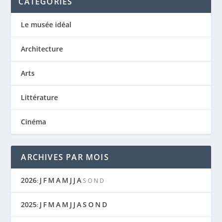
CATÉGORIES
Le musée idéal
Architecture
Arts
Littérature
Cinéma
ARCHIVES PAR MOIS
2026
J
F
M
A
M
J
J
A
:
S
O
N
D
2025
J
F
M
A
M
J
J
A
S
O
N
D
: