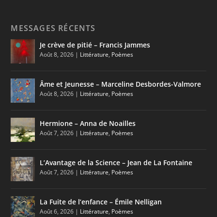
MESSAGES RÉCENTS
Je crève de pitié – Francis Jammes
Août 8, 2026
|
Littérature
,
Poèmes
Âme et Jeunesse – Marceline Desbordes-Valmore
Août 8, 2026
|
Littérature
,
Poèmes
Hermione – Anna de Noailles
Août 7, 2026
|
Littérature
,
Poèmes
L’Avantage de la Science – Jean de La Fontaine
Août 7, 2026
|
Littérature
,
Poèmes
La Fuite de l’enfance – Émile Nelligan
Août 6, 2026
|
Littérature
,
Poèmes