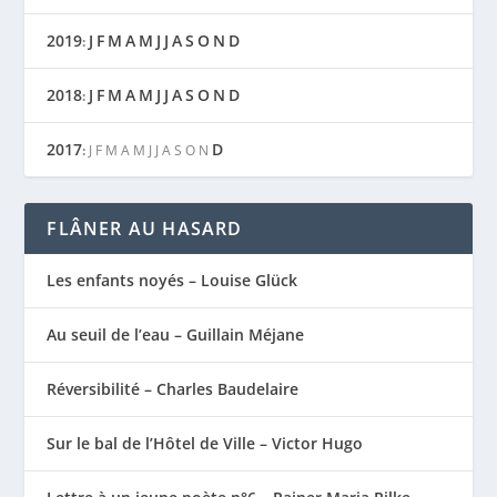
2019
J
F
M
A
M
J
J
A
S
O
N
D
:
2018
J
F
M
A
M
J
J
A
S
O
N
D
:
2017
D
:
J
F
M
A
M
J
J
A
S
O
N
FLÂNER AU HASARD
Les enfants noyés – Louise Glück
Au seuil de l’eau – Guillain Méjane
Réversibilité – Charles Baudelaire
Sur le bal de l’Hôtel de Ville – Victor Hugo