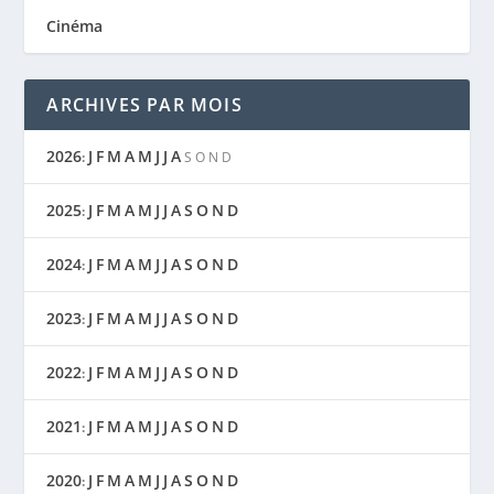
Cinéma
ARCHIVES PAR MOIS
2026
J
F
M
A
M
J
J
A
:
S
O
N
D
2025
J
F
M
A
M
J
J
A
S
O
N
D
:
2024
J
F
M
A
M
J
J
A
S
O
N
D
:
2023
J
F
M
A
M
J
J
A
S
O
N
D
:
2022
J
F
M
A
M
J
J
A
S
O
N
D
:
2021
J
F
M
A
M
J
J
A
S
O
N
D
:
2020
J
F
M
A
M
J
J
A
S
O
N
D
: